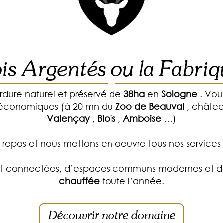
s Argentés ou la Fabriq
rdure naturel et préservé de
38ha
en
Sologne
. Vous
et économiques (à 20 mn du
Zoo
de
Beauval
, châtea
Valençay
,
Blois
,
Amboise
…)
 repos et nous mettons en oeuvre tous nos services p
 et connectées, d’espaces communs modernes et d
chauffée
toute l’année.
Découvrir notre domaine