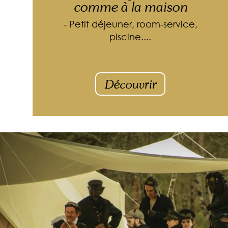
comme à la maison
- Petit déjeuner, room-service,
piscine....
Découvrir