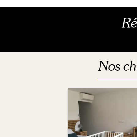
Ré
Nos ch