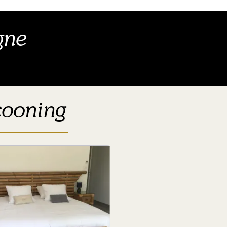
gne
cooning