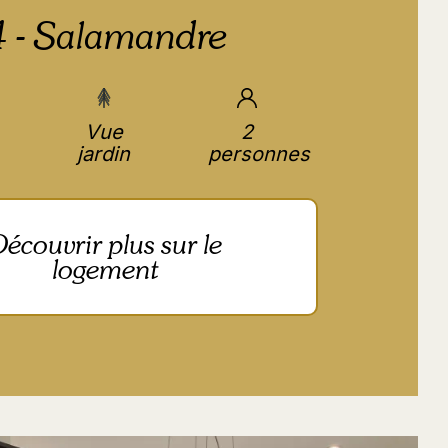
 - Salamandre
Vue
2
jardin
personnes
écouvrir plus sur le
logement