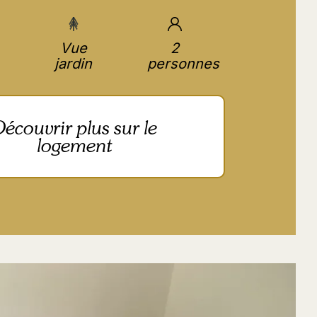
Vue
2
jardin
personnes
écouvrir plus sur le
logement