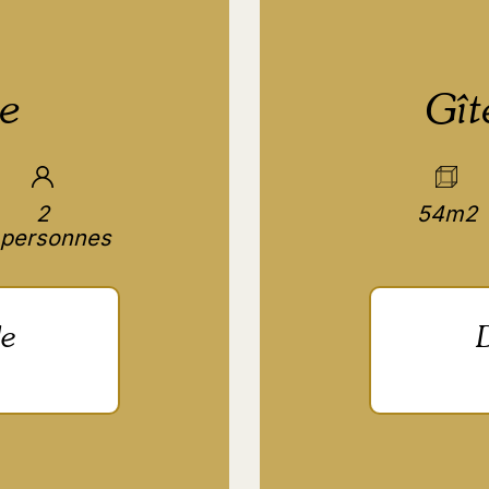
le
Gîte
2
54m2
personnes
le
D