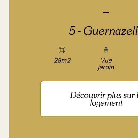
5 - Guernazel
28m2
Vue
jardin
Découvrir plus sur 
logement