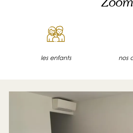
Zoom s
les enfants
n
os 