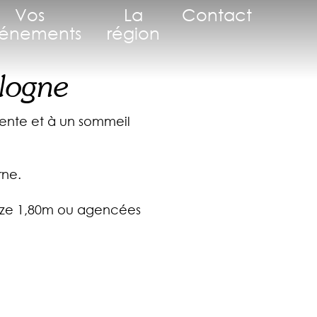
Vos
La
Contact
énements
région
ologne
ente et à un sommeil
rne.
 Size 1,80m ou agencées