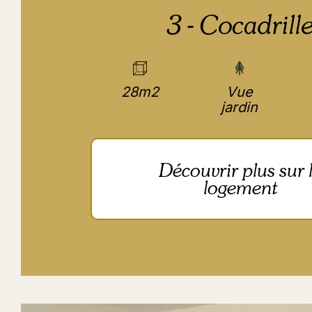
3 - Cocadrill
28m2
Vue
jardin
Découvrir plus sur 
logement