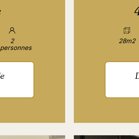
e
4
2
28m2
personnes
le
D