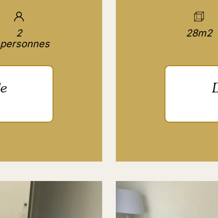
2
28m2
personnes
le
D