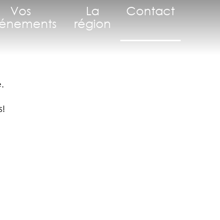
Vos
La
Contact
énements
région
.
s!