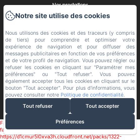
Nos prestations
Vos événements
Notre site utilise des cookies
La région
Nous utilisons des cookies et des traceurs (y compris
Contact
de tiers) pour comprendre et optimiser votre
Politique de confidentialité
expérience de navigation et pour diffuser des
Informations légales
messages publicitaires en fonction de vos préférences
et de votre profil de navigation. Vous pouvez régler ou
Informations sur les cookies
refuser les cookies en cliquant sur "Paramétrer mes
préférences" ou "Tout refuser". Vous pouvez
également accepter tous les cookies en cliquant sur le
bouton "Tout accepter". Pour plus d'informations, vous
pouvez consulter notre
Politique de confidentialité
.
Créé par Amenitiz
Tout refuser
Tout accepter
Conditions Générales de Vente
Préférences
Failed to load BookingEngine/index: Loading chunk 1322
failed. (missing:
https://d1cmur5l0xva3h.cloudfront.net/packs/1322-