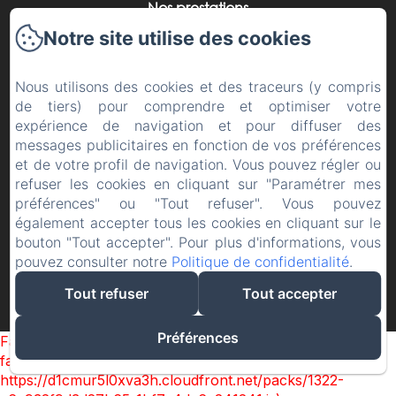
Nos prestations
Vos événements
Notre site utilise des cookies
La région
Nous utilisons des cookies et des traceurs (y compris
Contact
de tiers) pour comprendre et optimiser votre
Politique de confidentialité
expérience de navigation et pour diffuser des
Informations légales
messages publicitaires en fonction de vos préférences
et de votre profil de navigation. Vous pouvez régler ou
Informations sur les cookies
refuser les cookies en cliquant sur "Paramétrer mes
préférences" ou "Tout refuser". Vous pouvez
également accepter tous les cookies en cliquant sur le
bouton "Tout accepter". Pour plus d'informations, vous
pouvez consulter notre
Politique de confidentialité
.
Créé par Amenitiz
Tout refuser
Tout accepter
Conditions Générales de Vente
Préférences
Failed to load BookingEngine/index: Loading chunk 1322
failed. (missing:
https://d1cmur5l0xva3h.cloudfront.net/packs/1322-