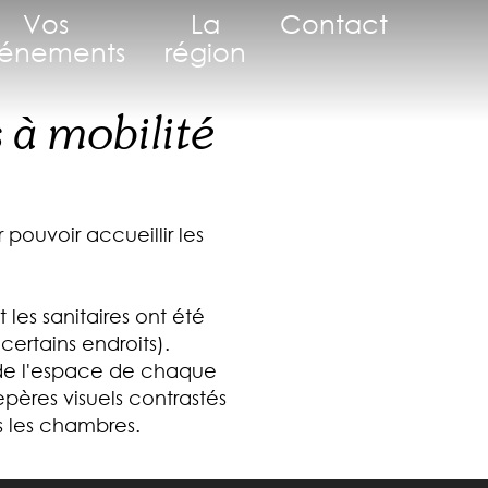
Vos
La
Contact
énements
région
 à mobilité
ouvoir accueillir les
 les sanitaires ont été
ertains endroits).
 de l'espace de chaque
repères visuels contrastés
s les chambres.