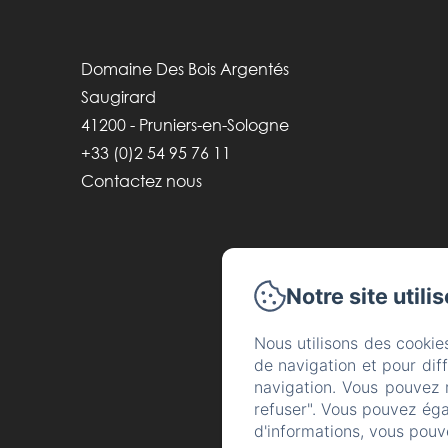
Domaine Des Bois Argentés
Saugirard
41200 - Pruniers-en-Sologne
+33 (0)2 54 95 76 11
Contactez nous
Notre site utili
Nous utilisons des cookie
de navigation et pour dif
navigation. Vous pouvez 
refuser". Vous pouvez éga
d'informations, vous pouv