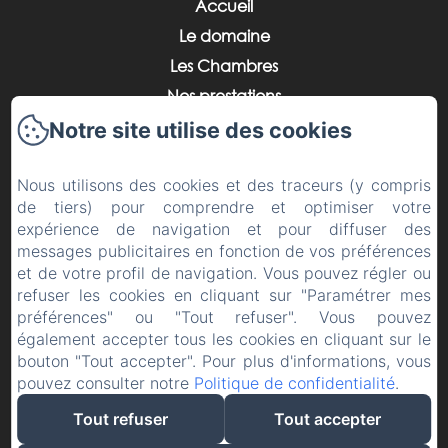
Accueil
Le domaine
Les Chambres
Nos prestations
Vos événements
Notre site utilise des cookies
La région
Nous utilisons des cookies et des traceurs (y compris
Contact
de tiers) pour comprendre et optimiser votre
Politique de confidentialité
expérience de navigation et pour diffuser des
Informations légales
messages publicitaires en fonction de vos préférences
et de votre profil de navigation. Vous pouvez régler ou
Informations sur les cookies
refuser les cookies en cliquant sur "Paramétrer mes
préférences" ou "Tout refuser". Vous pouvez
également accepter tous les cookies en cliquant sur le
bouton "Tout accepter". Pour plus d'informations, vous
pouvez consulter notre
Politique de confidentialité
.
Créé par Amenitiz
Tout refuser
Tout accepter